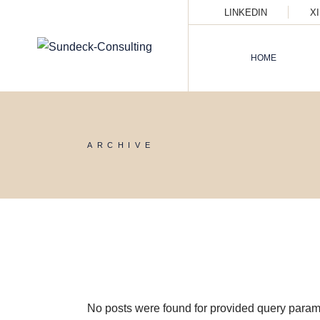
Skip
LINKEDIN
X
to
the
content
HOME
ARCHIVE
No posts were found for provided query param