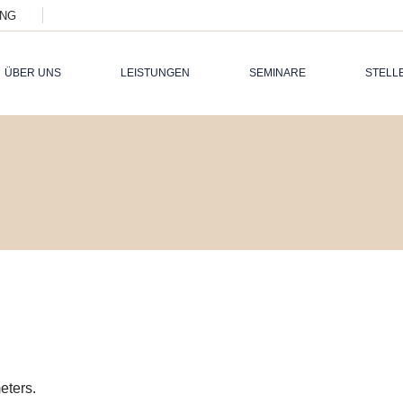
ING
SCHWERPU
RECRUITM
ÜBER UNS
LEISTUNGEN
SEMINARE
STELL
SCHWERPUNKTE
FÜ
RECRUITMENT
FÜ
eters.