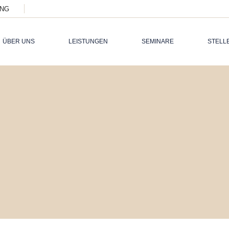
ING
SCHWERPU
RECRUITM
ÜBER UNS
LEISTUNGEN
SEMINARE
STELL
SCHWERPUNKTE
FÜ
RECRUITMENT
FÜ