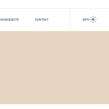
NKTE
FÜR BEWERBER
ENT
FÜR UNTERNEHMEN
ENANGEBOTE
KONTAKT
INFO
R BEWERBER
R UNTERNEHMEN