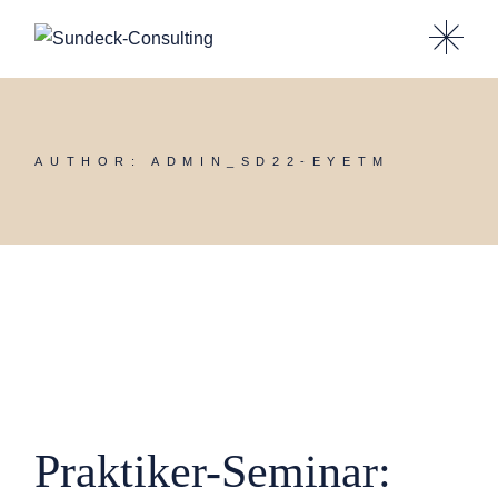
Skip
to
the
content
AUTHOR: ADMIN_SD22-EYETM
Praktiker-Seminar: